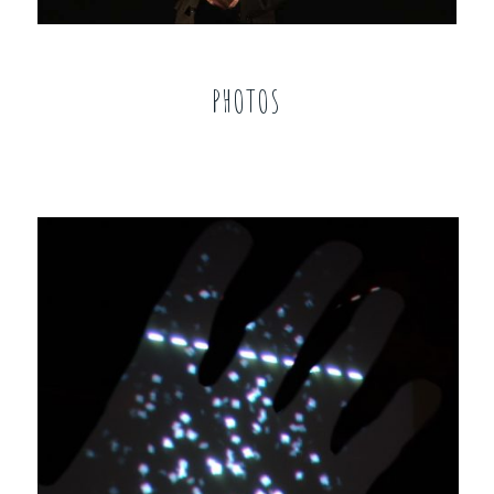
00:00
/
01:05
PHOTOS