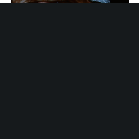
À l’ombre de Mme Tzourio-Mazoye
©Emmanuel Pierrot